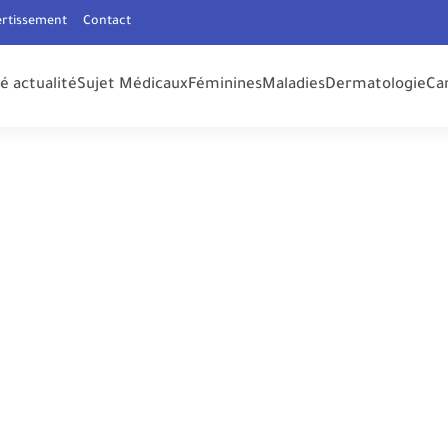
ertissement
Contact
é actualité
Sujet Médicaux
Féminines
Maladies
Dermatologie
Ca