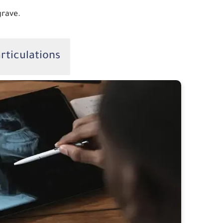
grave.
rticulations