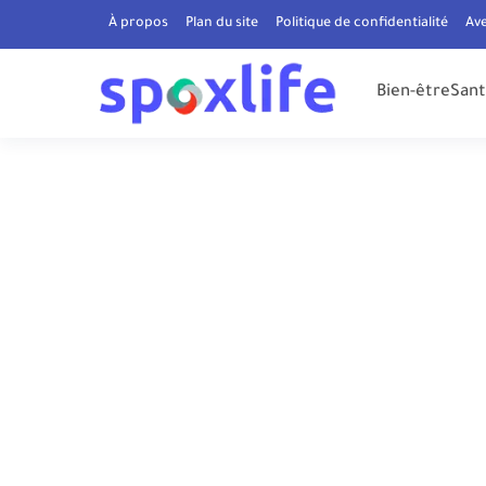
À propos
Plan du site
Politique de confidentialité
Av
Bien-être
Sant